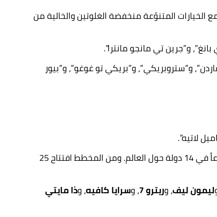
ع الخيارات المتنوّعة منخفضة الغلوتين والخالية من
انغ”، و”جرين تي مانجو مانترا”.
ردن”، و”ستروبريكي”، و”بريكي تو غوغو”، و”بيور
ميل لاتيه”.
وتعدّ بووست إحدى أبرز العلامات العالمية المعروفة في مجال العصائر الطبيعية والسموذيز ولديها أكثر من 650 فرعاً في 14 دولة حول العالم. ومن المخطط افتتاح 25
ليمون ليف
، و
ريترو 7
، و
سرايا كافيه
، و
ذا مايتي