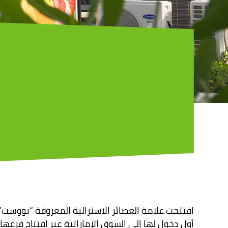
افتتحت علامة العصائر الاسترالية المعروفة “بووست” 
أول دخول لها إلى السوق الإماراتية عبر افتتاح فرعها 