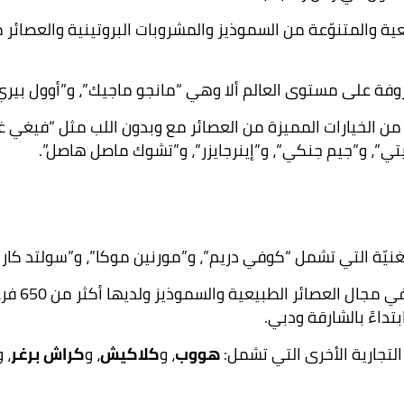
ية والمتنوّعة من السموذيز والمشروبات البروتينية والعصائر م
وفة على مستوى العالم ألا وهي “مانجو ماجيك”، و”أوول بيري ب
من الخيارات المميزة من العصائر مع وبدون اللب مثل “فيغي غا
نيتي”، و”جيم جنكي”، و”إينرجايزر”، و”تشوك ماصل هاصل”.
لغنيّة التي تشمل “كوفي دريم”، و”مورنين موكا”، و”سولتد كارا
بتداءً بالشارقة ودبي.
التجارية الأخرى التي تشمل:
هووب
، و
كلاكيش
، و
كراش برغر
، و