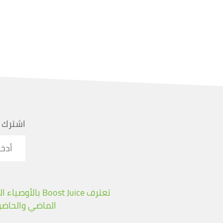
اشترك 
تعترف t Juice
الماضي والحاضر،