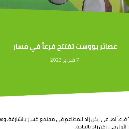
عصائر بووست تفتتح فرعاً في مَسار
7 فبراير 2023
فرعاً لها في ركن زاد للمطاعم في مجتمع مَسار بالشارقة. وه
الأول في ركن زاد بالجادة.