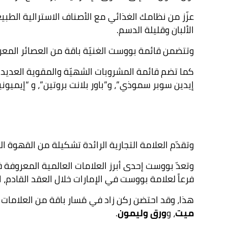
عزّز من نظامك الغذائي مع الأصناف الاسترالية الطبيع
الألبان وقليلة الدسم.
وتتضمن قائمة بووست الغنيّة باقة من العصائر المعر
كما تضم قائمة المشروبات الشهيّة والمقوية العديد 
إيدين سوبر سموذي”، و”باور بلانت بروتين”، و “إيميو
وتقدّم العلامة التجارية الرائدة تشكيلة من القهوة ا
فرعاً لعلامة بووست في الإمارات خلال العقد القادم، ا
هذا، وقد احتضن ركن زاد في مَسار باقة من العلامات 
ميت
، و
ورق وليمون
.