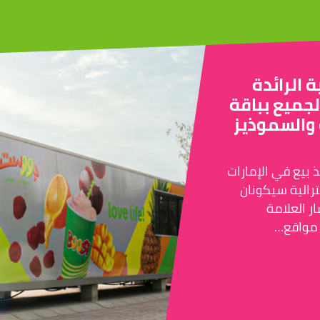
ة الرائدة
لجميع بباقة
 والسموذيز
رية الأيقونية بصدد فتح 25 منفذ بيع في الإمارات
ترالية سيكونان
ر العلامة
 مواقع…