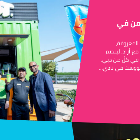
امن في
المعروفة،
ع أرادَ، لينضم
 في كلّ من دبي،
 بووست في نادي…