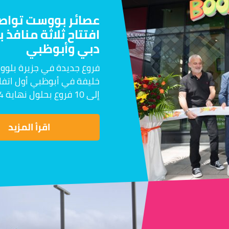
عصائر بووست تواصل
افتتاح ثلاثة منافذ
دبي وأبوظبي
فروع جديدة في جزيرة بلووا
خليفة في أبوظبي أول اتفاق
إلى 10 فروع بحلول نهاية 2024 عقب النجاح الكبير الذي حققته فروعها…
اقرأ المزيد