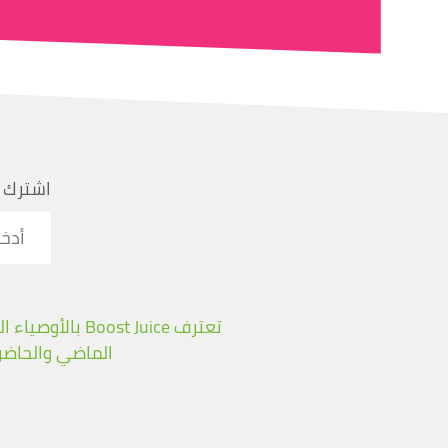
اشترك 
تعترف t Juice
الماضي والحاضر،