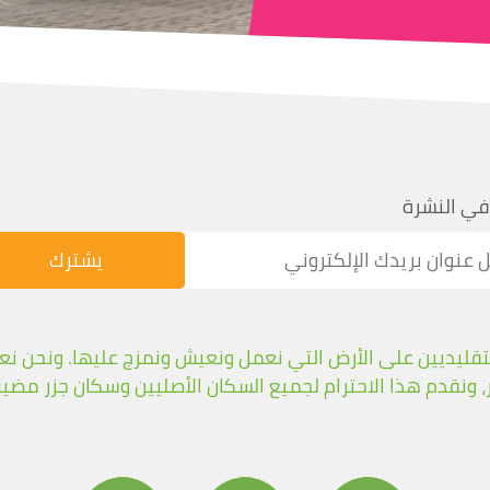
في النشرة
Boos بالأوصياء التقليديين على الأرض التي نعمل ونعيش ونمزج عليها. و
 ونقدم هذا الاحترام لجميع السكان الأصليين وسكان جزر مضي