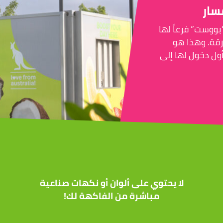
سار
بووست” فرعاً لها
رقة. وهذا هو
أول دخول لها إلى
لا يحتوي على ألوان أو نكهات صناعية
مباشرة من الفاكهة لك!